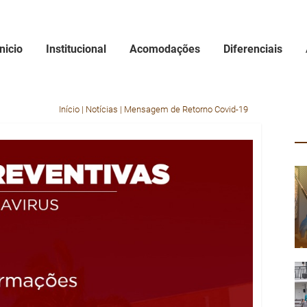
Inicio
Institucional
Acomodações
Diferenciais
Início
|
Notícias
|
Mensagem de Retorno Covid-19